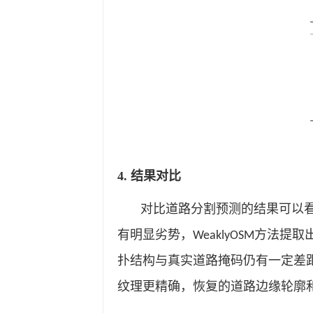
4.
结果对比
对比道路分割预测的结果可以
有明显劣势，
方法提取
WeaklyOSM
扑结构与
真实道路掩码仍有一定差
纹理更精确，恢复的道路边缘轮廓