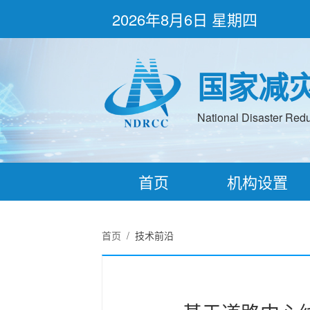
2026年8月6日 星期四
国家减
National Disaster Redu
首页
机构设置
首页
/
技术前沿