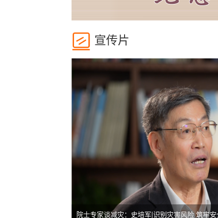
宣传片
院士专家谈减灾：史培军|识别灾害风险 筑牢安