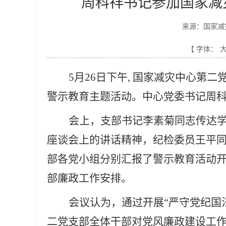
周科祥书记参加国家减
来源：国家减
【 字体：
5
月
26
日下午
,
国家减灾中心
第二
警示教育主题活动。中心党委书记周
会上，支部书记李素菊同志传达
座谈会上的讲话精神，纪检委员王平
部各党小组分别汇报了警示教育活动
部廉政工作安排。
会议认为，通过开展
“
严守党纪国
二党支部全体干部对党风廉政建设工