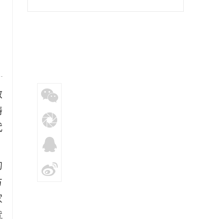
教育专题党课
救
铸
代
的
方
家
就