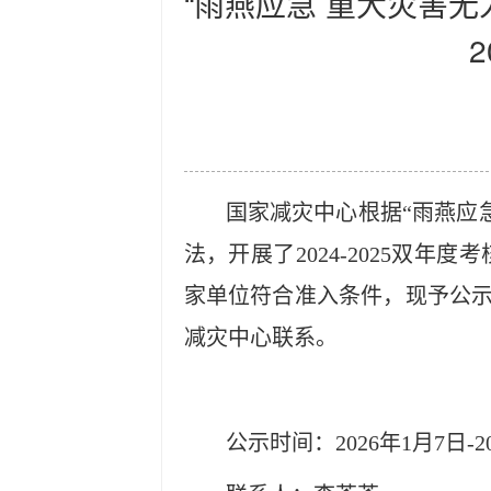
“雨燕应急 重大灾害无人
国家减灾中心根据“雨燕应
法，开展了202
4
-202
5
双年度考
家单位符合准入
条件
，
现予公
减灾中心联系。
公示时间：202
6
年1月
7
日-2