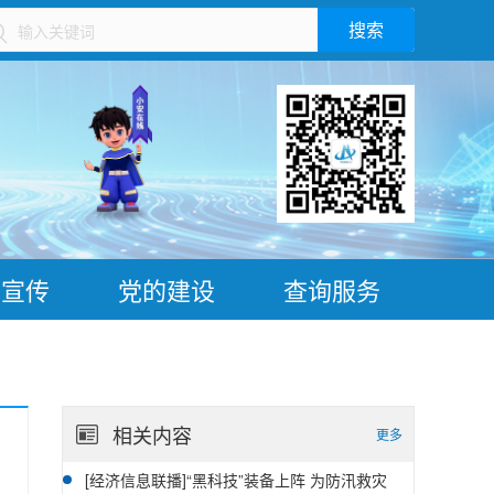
搜索
）
普宣传
党的建设
查询服务
相关内容
更多
[经济信息联播]“黑科技”装备上阵 为防汛救灾
07-28