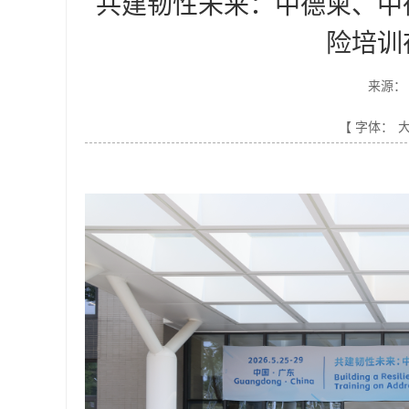
共建韧性未来：中德柬、中
险培训
来源：
【 字体：