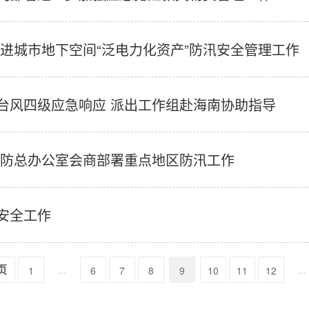
进城市地下空间“泛电力化资产”防汛安全管理工作
台风四级应急响应 派出工作组赴海南协助指导
家防总办公室会商部署重点地区防汛工作
安全工作
...
...
1
6
7
8
9
10
11
12
页