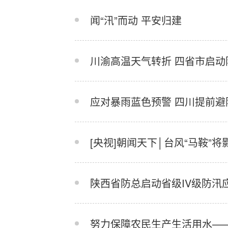
闻“汛”而动 平安归建
——七支国家专业队圆满完成
川渝高温天气转折 四省市启动
应对暴雨蓝色预警 四川提前避险
[央视]朝闻天下│台风“马鞍”
国家防总启动防汛防台风四级
陕西省防总启动省级IV级防汛
努力保障农民生产生活用水—