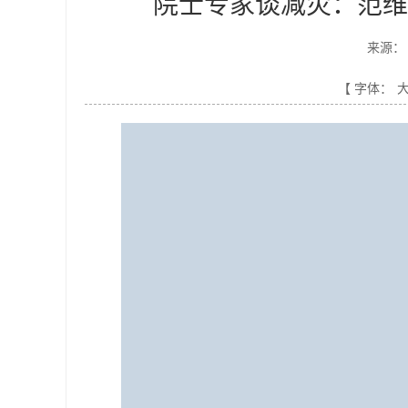
院士专家谈减灾：范维
来源：
【 字体：