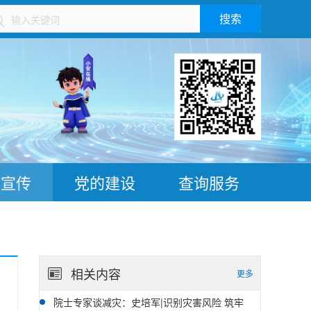
搜索
）
普宣传
党的建设
查询服务
相关内容
更多
院士专家谈减灾：史培军|识别灾害风险 筑牢
05-11