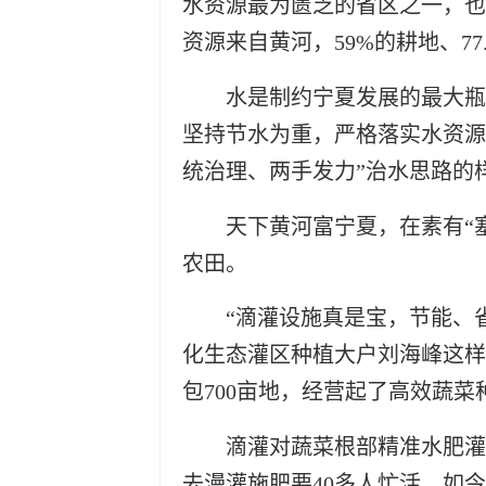
水资源最为匮乏的省区之一，也
资源来自黄河，59%的耕地、77
水是制约宁夏发展的最大瓶
坚持节水为重，严格落实水资源
统治理、两手发力”治水思路的
天下黄河富宁夏，在素有“
农田。
“滴灌设施真是宝，节能、
化生态灌区种植大户刘海峰这样评
包700亩地，经营起了高效蔬菜
滴灌对蔬菜根部精准水肥灌
去漫灌施肥要40多人忙活，如