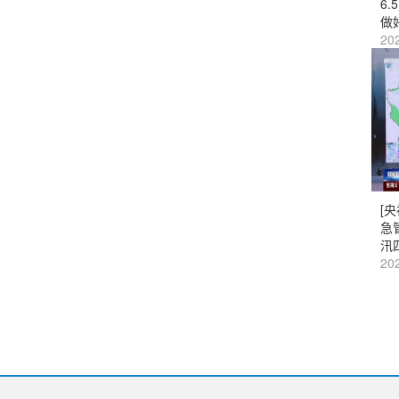
6
做
202
[
急
汛
202