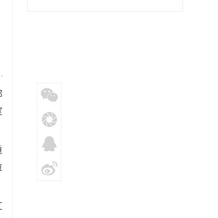
提供硬核支持
部
室
重
位
汇