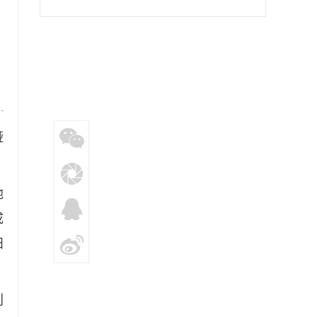
提供硬核支持
娅
他
成
妇
划