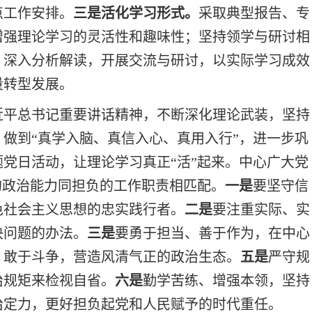
点工作安排。
三是活化学习形式。
采取典型报告、专
增强理论学习的灵活性和趣味性；坚持领学与研讨相
，深入分析解读，开展交流与研讨，以实际学习成效
量转型发展。
近平总书记重要讲话精神，不断深化理论武装，坚持
做到“真学入脑、真信入心、真用入行”，进一步巩
党日活动，让理论学习真正“活”起来。中心广大党
的政治能力同担负的工作职责相匹配。
一是
要坚守信
色社会主义思想的忠实践行者。
二是
要注重实际、实
决问题的办法。
三是
要勇于担当、善于作为，在中心
、敢于斗争，营造风清气正的政治生态。
五是
严守规
治规矩来检视自省。
六是
勤学苦练、增强本领，坚持
治定力，更好担负起党和人民赋予的时代重任。