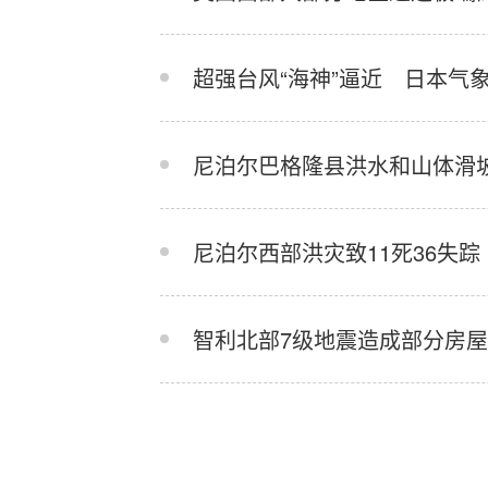
超强台风“海神”逼近 日本气
尼泊尔巴格隆县洪水和山体滑坡
尼泊尔西部洪灾致11死36失踪
智利北部7级地震造成部分房