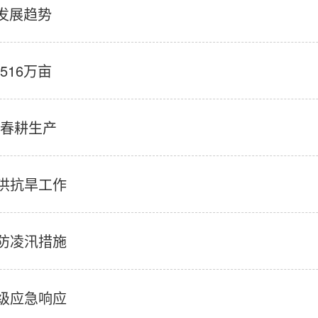
有发展趋势
516万亩
好春耕生产
洪抗旱工作
防凌汛措施
级应急响应