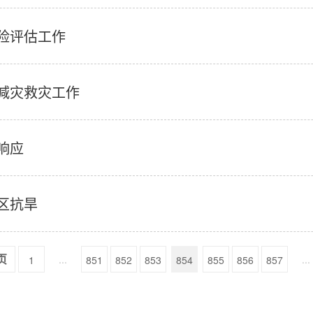
险评估工作
减灾救灾工作
响应
区抗旱
...
...
1
851
852
853
854
855
856
857
页