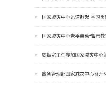
国家减灾中心迅速掀起 学习
国家减灾中心党委启动“警示教
魏振宽主任参加国家减灾中心
应急管理部国家减灾中心召开“