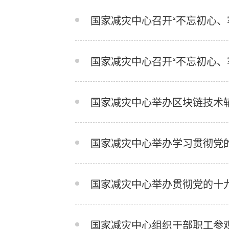
国家减灾中心召开“不忘初心、
国家减灾中心召开“不忘初心、
国家减灾中心举办区块链技术
国家减灾中心举办学习贯彻党
国家减灾中心举办贯彻党的十
国家减灾中心组织干部职工参观