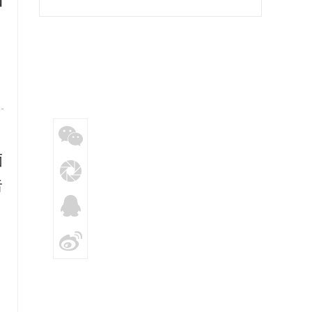
中
教育专题党课
。
面
告