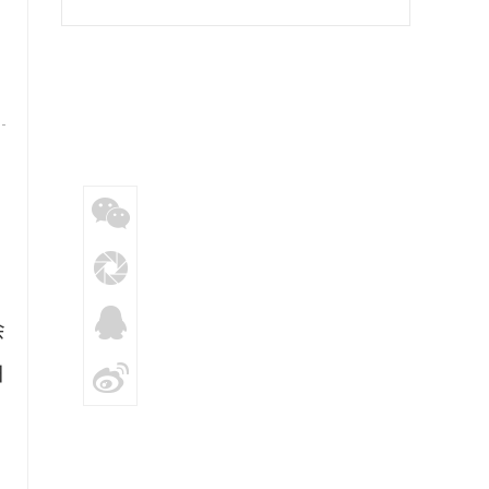
会
日
，