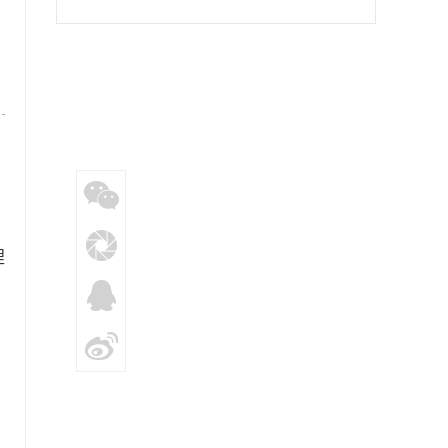
急响应 应急管理部持续指导陕西做好洪涝灾
害救助工作
理