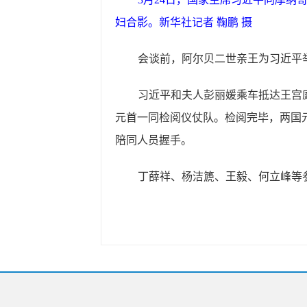
妇合影。新华社记者 鞠鹏 摄
会谈前，阿尔贝二世亲王为习近平
习近平和夫人彭丽媛乘车抵达王宫
元首一同检阅仪仗队。检阅完毕，两国
陪同人员握手。
丁薛祥、杨洁篪、王毅、何立峰等