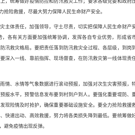
至上，统筹做好疫情防控和防汛救灾工作；要求各级党委和政府
力抢险救援，尽最大努力保障人民生命财产安全。
救灾主体责任，加强领导，守土尽责，切实把保障人民生命财产
势，各有关方面要加强统筹协调，发挥各自专业优势，形成省
的防汛救灾格局。要把责任落到防汛救灾全过程、各层级，到岗
部要深入一线、靠前指挥、现场督查，在防汛救灾第一线体现责
对雨情、水情等气象数据进行滚动预报，加强对次生灾害预报，
测预报水平，预警信息发布要到村到户到人。要强化重要堤防、
，发现险情及时抢护，确保重要基础设施安全。要全力抢险救援
置、快速出动、高效救援，努力将各类损失降到最低。要统筹做
，避免疫情出现反弹。