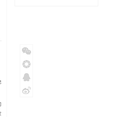
主动力”
记
门
灾