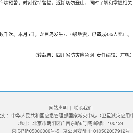
海啸预警，时刻保持警惕，近期切勿登山，同时了解和掌握相关
数千次。本月
5日，龙目岛发生7．0级地震，已造成436人死亡。
（转载自：四川省防灾应急网
责任编辑：左帆
网站声明
|
联系我们
主办：中华人民共和国应急管理部国家减灾中心（卫星减灾应用
地址：北京市朝阳区广百东路6号院 邮编：100124
京ICP备05086388号-5
京公网安备 11010502037912号