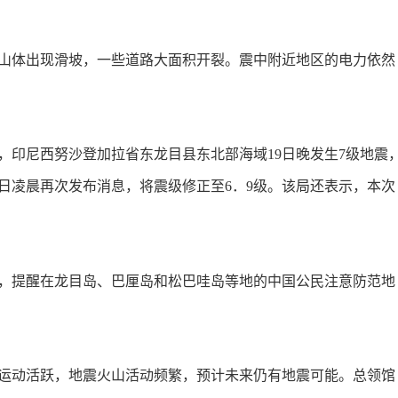
山体出现滑坡，一些道路大面积开裂。震中附近地区的电力依然
，印尼西努沙登加拉省东龙目县东北部海域
19日晚发生7级地震
0日凌晨再次发布消息，将震级修正至6．9级。该局还表示，本次
告，提醒在龙目岛、巴厘岛和松巴哇岛等地的中国公民注意防范地
运动活跃，地震火山活动频繁，预计未来仍有地震可能。总领馆