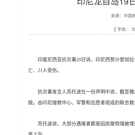
印尼龙目岛19
来源：中国
【 字体：
印度尼西亚抗灾署
20日说，印尼西努沙登加拉
亡、21人受伤。
抗灾署发言人苏托波在一份声明中说，截至雅
毁。由印尼搜救中心、军警和志愿者组成的联合救
苏托波说，大部分遇难者都是因房屋倒塌被埋
将上升。