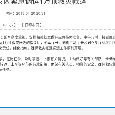
灾区紧急调运1万顶救灾帐篷
时间：2013-04-20 20:31
大
中
小
】
【 打印本页 】
厅厅长彭军高度重视，安排相关处室做好应急待命准备。中午12时，接到民
运1万顶救灾帐篷的指令后，彭军厅长、刘树生副厅长及时召集厅机关相
化责任，细化措施，确保救灾帐篷调运工作顺利开展。
求，在岗在位，及时掌握、上报有关情况，主动做好与有关部队、仓储
转运、上车等环节的有效衔接，确保有关人员、物资的安全，确保救灾
运任务。