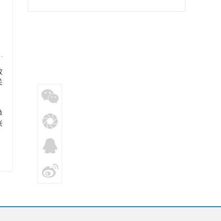
点群众宣传试点一年间
政
关
单
帐