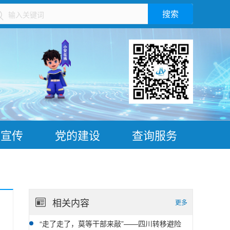
搜索
）
普宣传
党的建设
查询服务
相关内容
更多
“走了走了，莫等干部来敲”——四川转移避险
08-07