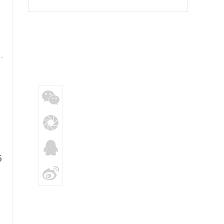
然灾害救灾资金 支持黑龙江、重庆、陕西等8
省（市）做好自然灾害应急抢险救灾工作
6