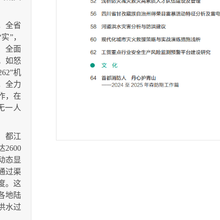
。
，全省
“实”，
，全面
。如怒
2”机
，全力
作，在
无一人
时，都江
600
动态显
通过渠
度。这
各地陆
洪水过