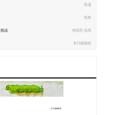
陈瑾
程希
存挑战
杨晓彤 张旭
本刊编辑部