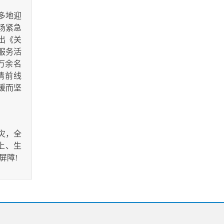
多地迎
场紧急
出《关
服务活
万余名
情前线
暖而坚
灾，全
上、生
屏障!