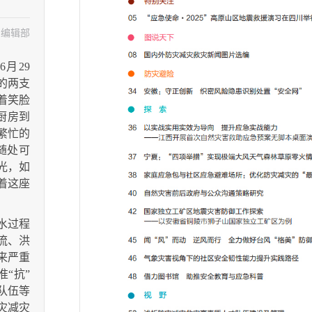
刊编辑部
6月29
的两支
着笑脸
时厨房到
繁忙的
随处可
光，如
着这座
水过程
流、洪
来严重
“抗”
队伍等
灾减灾