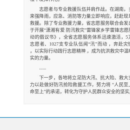
志愿者与专业救援队伍并肩作战。在湖南，
来强降雨，应急、消防等力量立即响应，赶赴现
救援。除了专业救援力量，省志愿服务联合会发
于开展“潇湘有爱 防汛救灾”雷锋家乡学雷锋志愿
动的倡议书》，全省志愿服务体系迅速激活，5
志愿者、1027支专业队伍闻“汛”而动 ，奔赴灾
，以实际行动践行志愿精神 ，成为抗洪救灾中温
实的力量。
......
下一步，各地将立足防大汛、抗大险、救大
力以赴做好防汛抢险救援工作，努力将 “人民至
命至上”的承诺，转化为守护人民群众安全的坚实