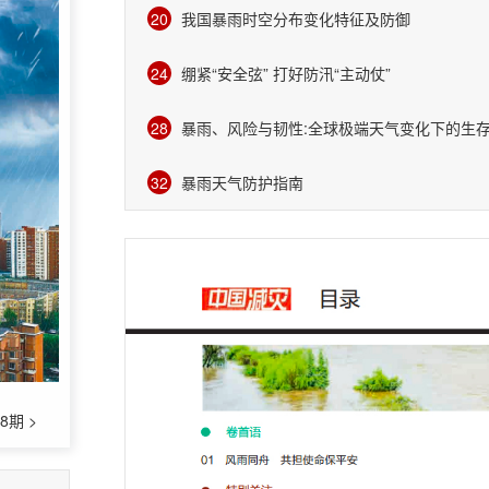
20
我国暴雨时空分布变化特征及防御
24
绷紧“安全弦” 打好防汛“主动仗”
28
暴雨、风险与韧性:全球极端天气变化下的生
32
暴雨天气防护指南
8期 >