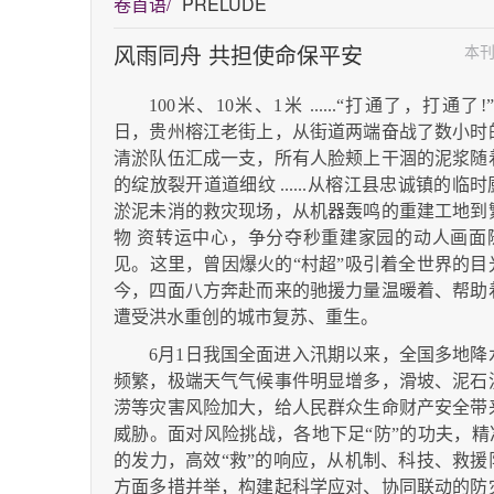
卷首语/
PRELUDE
风雨同舟 共担使命保平安
本
100
米、10米、1米 ......“打通了，打通了!”
日，贵州榕江老街上，从街道两端奋战了数小时
清淤队伍汇成一支，所有人脸颊上干涸的泥浆随
的绽放裂开道道细纹 ......从榕江县忠诚镇的临
淤泥未消的救灾现场，从机器轰鸣的重建工地到
物 资转运中心，争分夺秒重建家园的动人画面
见。这里，曾因爆火的“村超”吸引着全世界的目
今，四面八方奔赴而来的驰援力量温暖着、帮助
遭受洪水重创的城市复苏、重生。
6
月1日我国全面进入汛期以来，全国多地降
频繁，极端天气气候事件明显增多，滑坡、泥石
涝等灾害风险加大，给人民群众生命财产安全带
威胁。面对风险挑战，各地下足“防”的功夫，精准
的发力，高效“救”的响应，从机制、科技、救援
方面多措并举，构建起科学应对、协同联动的防