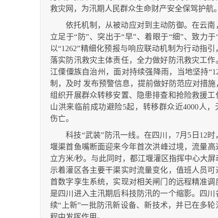
救灾网，为汛期人民群众生命财产安全保驾护航
依托机制，从被动应对到主动防御。在云南
立足于“防”、突出于“早”、着眼于“细”、致力于
以“1262”精细化预报与响应联动机制为行动指引
落实防汛救灾主体责任，全力做好防汛救灾工作
江傈僳族自治州，面对持续强降雨，当地坚持“126
制，及时 发布预警信息，提前做好防范应对措施
组织开展群众转移安置、隐患排查和抢险救援工
山洪来临前成功避险5起，转移群众近4000人，
伤亡。
科技“武装”防汛一线。在四川，7月5日12
堰渠首鱼嘴断面迎来今年首次洪峰过境，流量高达2
立方米/秒。与此同时，都江堰灌区指挥中心大屏
示着灌区各主要干渠实时流量变化，值班人员可
首数字孪生系统，实现对相关闸门的远程精准调
是四川进入主汛期后科技防汛的一个缩影。四川
续“上新”一批防汛新设备、新技术，并已在多轮
程中发挥作用。