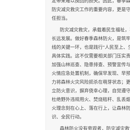
定带来难以挽回的损失。因此，春季
防灾减灾救灾工作的重要内容，更是
任担当。
防灾减灾救灾，承载着民生福祉，
长远发展。做好春季森林防火，是筑
线的关键一环，也是践行“人民至上、
具体实践。这不仅需要相关部门压实
加强山林巡查、隐患排查、预警宣传
火情应急处置机制，确保早发现、早
力将森林火灾风险扼杀在萌芽状态；
立防火意识，摒弃侥幸心理，自觉遵
杜绝野外违规用火、焚烧秸秆、乱丢
火理念刻在心上、落在行上，让森林
识、全民行动。
森林防火没有旁观者，防灾减灾救