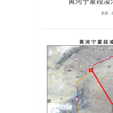
黄河宁蒙段凌汛
来源：