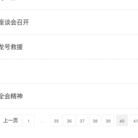
座谈会召开
龙号救援
全会精神
...
1
35
36
37
38
39
40
4
上一页